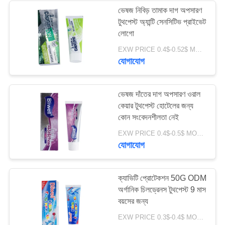
ভেষজ নিবিড় তামাক দাগ অপসারণ
টুথপেস্ট অ্যান্টি সেনসিটিভ প্রাইভেট
লোগো
EXW PRICE 0.4$-0.52$ MOQ:500pcs-30000pcs
যোগাযোগ
ভেষজ দাঁতের দাগ অপসারণ ওরাল
কেয়ার টুথপেস্ট হোটেলের জন্য
কোন সংবেদনশীলতা নেই
EXW PRICE 0.4$-0.5$ MOQ:500pcs-30000pcs
যোগাযোগ
ক্যাভিটি প্রোটেকশন 50G ODM
অর্গানিক চিলড্রেনস টুথপেস্ট 9 মাস
বয়সের জন্য
EXW PRICE 0.3$-0.4$ MOQ:500pcs-30000pcs