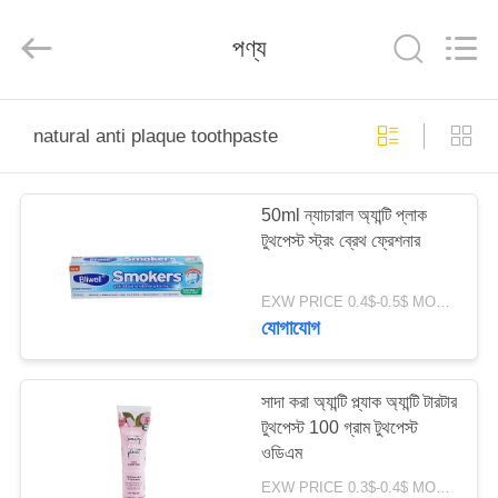
WORLD
ORAL
CARE
পণ্য
CENTER.
All
Rights
Reserved.
বাড়ি
natural anti plaque toothpaste
পণ্য
50ml ন্যাচারাল অ্যান্টি প্লাক
টুথপেস্ট স্ট্রং ব্রেথ ফ্রেশনার
ভিডিও
EXW PRICE 0.4$-0.5$ MOQ:500pcs-30000pcs
আমাদের
যোগাযোগ
সম্পর্কে
সাদা করা অ্যান্টি প্ল্যাক অ্যান্টি টারটার
টুথপেস্ট 100 গ্রাম টুথপেস্ট
কারখানা
ওডিএম
ভ্রমণ
EXW PRICE 0.3$-0.4$ MOQ:500pcs-30000pcs