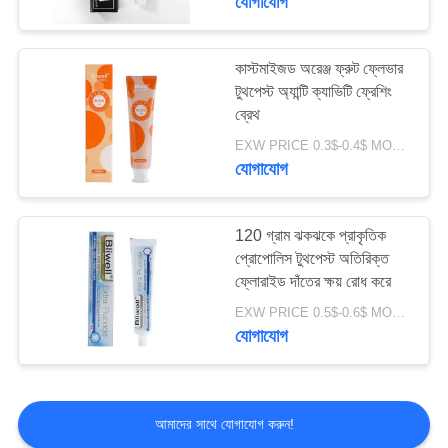
যোগাযোগ
কাস্টমাইজড অরেঞ্জ ফ্রুট ফ্লেভার
টুথপেস্ট অ্যান্টি ক্যাভিটি ফ্রেশিং
ব্রেথ
EXW PRICE 0.3$-0.4$ MOQ:500pcs-30000pcs
যোগাযোগ
120 গ্রাম ঝকঝকে প্রাকৃতিক
প্রোপোলিস টুথপেস্ট অতিরিক্ত
ফ্লোরাইড দাঁতের ক্ষয় রোধ করে
EXW PRICE 0.5$-0.6$ MOQ:500pcs-30000pcs
যোগাযোগ
আমাদের সাথে যোগাযোগ করুন!