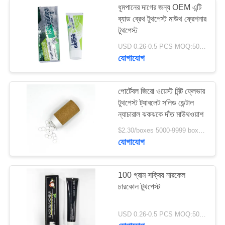
ধূমপানের দাগের জন্য OEM এন্টি
ব্যাড ব্রেথ টুথপেস্ট মাউথ ফ্রেশনার
টুথপেস্ট
USD 0.26-0.5 PCS MOQ:500pcs-30000pcs
যোগাযোগ
পোর্টেবল জিরো ওয়েস্ট মিন্ট ফ্লেভার
টুথপেস্ট ট্যাবলেট সলিড ডেন্টাল
ন্যাচারাল ঝকঝকে দাঁত মাউথওয়াশ
$2.30/boxes 5000-9999 boxes MOQ:5000 বক্স
যোগাযোগ
100 গ্রাম সক্রিয় নারকেল
চারকোল টুথপেস্ট
USD 0.26-0.5 PCS MOQ:500pcs-30000pcs