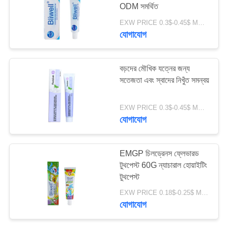
ODM সমর্থিত
নীতি
EXW PRICE 0.3$-0.45$ MOQ:500pcs-30000pcs
যোগাযোগ
বড়দের মৌখিক যত্নের জন্য
সতেজতা এবং স্বাদের নিখুঁত সমন্বয়
EXW PRICE 0.3$-0.45$ MOQ:10000sets
যোগাযোগ
EMGP চিলড্রেনস ফ্লেভারড
টুথপেস্ট 60G ন্যাচারাল হোয়াইটিং
টুথপেস্ট
EXW PRICE 0.18$-0.25$ MOQ:500pcs-30000pcs
যোগাযোগ