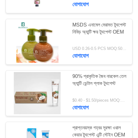
যোগাযোগ
মান
নিয়ন্ত্রণ
MSDS এনামেল মেরামত টুথপেস্ট
নিবিড় অ্যান্টি ক্ষয় টুথপেস্ট OEM
যোগাযোগ
USD 0.26-0.5 PCS MOQ:500pcs-30000pcs
করুন
যোগাযোগ
উদ্ধৃতির
90% প্রাকৃতিক জৈব নারকেল তেল
জন্য
অ্যান্টি ডেন্টাল প্লাক টুথপেস্ট
আবেদন
$0.40 - $1.50/pieces MOQ:240 টুকরা
যোগাযোগ
সাইটম্যাপ
প্রাপ্তবয়স্ক গহ্বর সুরক্ষা ওরাল
গোপনীয়তা
কেয়ার টুথপেস্ট এন্টি স্টেইন OEM