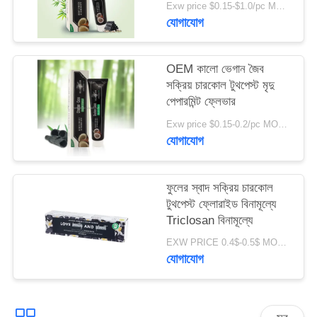
Exw price $0.15-$1.0/pc MOQ:500pcs-30000pcs
নীতি
যোগাযোগ
OEM কালো ভেগান জৈব
সক্রিয় চারকোল টুথপেস্ট মৃদু
পেপারমিন্ট ফ্লেভার
Exw price $0.15-0.2/pc MOQ:500pcs-30000pcs
যোগাযোগ
ফুলের স্বাদ সক্রিয় চারকোল
টুথপেস্ট ফ্লোরাইড বিনামূল্যে
Triclosan বিনামূল্যে
EXW PRICE 0.4$-0.5$ MOQ:500pcs-30000pcs
যোগাযোগ