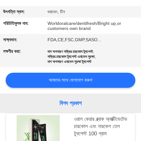
মান
উৎপত্তি স্থল:
গুয়াংডং, চীন
নিয়ন্ত্রণ
পরিচিতিমুলক নাম:
Worldoralcare/dentifresh/Bright up,or
customers own brand
সাক্ষ্যদান:
FDA,CE,FSC,GMP,SASO...
যোগাযোগ
লক্ষণীয় করা:
,
দাগ অপসারণ সক্রিয় চারকোল টুথপেস্ট
করুন
,
সক্রিয় চারকোল টুথপেস্ট এনামেল সুরক্ষা
দাগ অপসারণ এনামেল সুরক্ষা টুথপেস্ট
উদ্ধৃতির
আমাদের সাথে যোগাযোগ করুন!
জন্য
আবেদন
বিশদ প্রকাশ
সাইটম্যাপ
ওরাল কেয়ার ব্ল্যাক অ্যাক্টিভেটেড
চারকোল এবং নারকেল তেল
টুথপেস্ট 100 গ্রাম
গোপনীয়তা