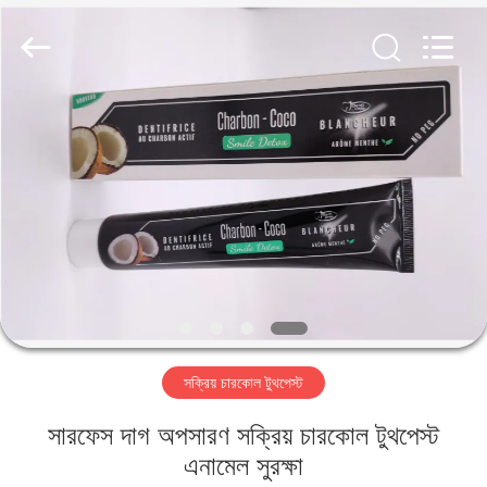
WORLD
ORAL
CARE
CENTER.
All
Rights
Reserved.
বাড়ি
পণ্য
ভিডিও
আমাদের
সম্পর্কে
সক্রিয় চারকোল টুথপেস্ট
কারখানা
সারফেস দাগ অপসারণ সক্রিয় চারকোল টুথপেস্ট
ভ্রমণ
এনামেল সুরক্ষা