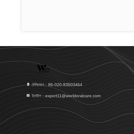
টেলিফোন：86-020-83503464
ইমেইল：export11@worldoralcare.com