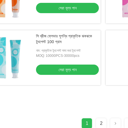
সেরা মূল্য পান
সি ব্রীজ ফ্লেভার সুগন্ধি প্রাকৃতিক ঝকঝকে
টুথপেস্ট 100 গ্রাম
নাম: প্রাকৃতিক টুথপেস্ট সাদা করা টুথপেস্ট
MOQ: 10000PCS-30000pcs
সেরা মূল্য পান
1
2