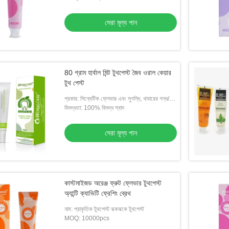
ল টুথপেস্ট
সেরা মূল্য পান
েরা মূল্য পান
80 গ্রাম হার্বাল মিন্ট টুথপেস্ট জৈব ওরাল কেয়ার
টুথ পেস্ট
প্রকার: সিন্থেটিক ফ্লেভার এবং সুগন্ধি, খাবারের গন্ধ/ই-
তরল/ফলের স্বাদ
বিশুদ্ধতা: 100% বিশুদ্ধ স্বাদ
সেরা মূল্য পান
কাস্টমাইজড অরেঞ্জ ফ্রুট ফ্লেভার টুথপেস্ট
অ্যান্টি ক্যাভিটি ফ্রেশিং ব্রেথ
নাম: প্রাকৃতিক টুথপেস্ট ঝকঝকে টুথপেস্ট
MOQ: 10000pcs