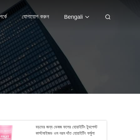
র্কে
যোগাযোগ করুন
Bengali
বড়দের জন্য ভেষজ ফলের হোয়াইটিং টুথপেস্ট
কাস্টমাইজড ওম নরম দাঁত হোয়াইটিং ফর্মুলা