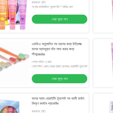
ঝকঝকে: হ্যাঁ।
পণ্যের কার্যকারিতা: সুরক্ষা দাঁত * মাড়ির রোগ
সেরা মূল্য পান
এফডিএ অনুমোদিত সব বয়সের জন্য উদ্ভিজ্জ
ফলের স্বাদযুক্ত দাঁত সাদা করার জন্য
দাঁতpasta
শেল্ফ লাইফ: ৩ বছর
পেস্ট টাইপ: ওরাল কেয়ার ফ্রুট ফ্লেভার হোয়াইটিং টুথপেস্ট
সেরা মূল্য পান
ফলের স্বাদ হোয়াইটিং টুথপেস্ট সব বয়সী হার্বাল
মিশ্রণ কাস্টম প্যাকেজিং
ঝকঝকে: হ্যাঁ।