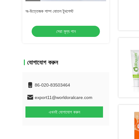
অ-উত্তেজক পাম্প বোতল টুথপেস্ট
অ-উত্তেজক পাম্প বোত
সেরা মূল্য পান
স
যোগাযোগ করুন
86-020-83503464
export11@worldoralcare.com
এখনই যোগাযোগ করুন