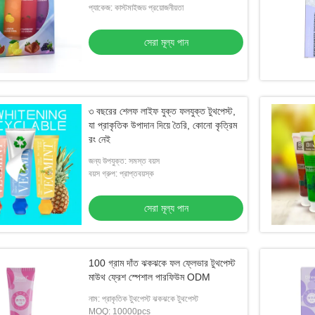
প্যাকেজ: কাস্টমাইজড প্রয়োজনীয়তা
সেরা মূল্য পান
৩ বছরের শেলফ লাইফ যুক্ত ফলযুক্ত টুথপেস্ট,
যা প্রাকৃতিক উপাদান দিয়ে তৈরি, কোনো কৃত্রিম
রং নেই
জন্য উপযুক্ত: সমস্ত বয়স
বয়স গ্রুপ: প্রাপ্তবয়স্ক
সেরা মূল্য পান
100 গ্রাম দাঁত ঝকঝকে ফল ফ্লেভার টুথপেস্ট
মাউথ ফ্রেশ স্পেশাল পারফিউম ODM
নাম: প্রাকৃতিক টুথপেস্ট ঝকঝকে টুথপেস্ট
MOQ: 10000pcs