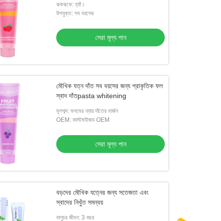
ঝকঝকে: হ্যাঁ।
উপযুক্ত: সব বয়সের
সেরা মূল্য পান
মৌখিক যত্ন দাঁত সব বয়সের জন্য প্রাকৃতিক ফল
স্বাদ দাঁতpasta whitening
মূলশব্দ: মলমের ন্যায় দাঁতের মার্জন
OEM: কাস্টমাইজড OEM
সেরা মূল্য পান
বড়দের মৌখিক যত্নের জন্য সতেজতা এবং
স্বাদের নিখুঁত সমন্বয়
বালুচর জীবন: 3 বছর