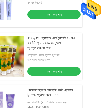
মূল শব্দ: টুথপেস্ট
সেরা মূল্য পান
130g টিথ হোয়াইনিং জেল টুথপেস্ট ODM
ফ্যামিলি ফ্রুট ফ্লেভারড টুথপেস্ট
প্রাপ্তবয়স্কদের জন্য
পণ্যের নাম: ফলের স্বাদের টুথপেস্ট
বয়স গ্রুপ: প্রাপ্তবয়স্ক
সেরা মূল্য পান
পারফিউম ব্লুবেরি হোয়াইটিং ফ্রুট ফ্লেভার
টুথপেস্ট ফ্রেশিং ব্রেথ 100G
নাম: পারফিউম টুথপেস্ট সিরিজ: ব্লুবেরি গন্ধ
MOQ: 10000pcs