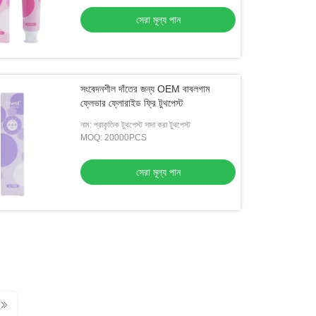
সেরা মূল্য পান
সংবেদনশীল দাঁতের জন্য OEM বাবলগাম
ফ্লেভার ফ্লোরাইড ফ্রি টুথপেস্ট
নাম: প্রাকৃতিক টুথপেস্ট সাদা করা টুথপেস্ট
MOQ: 20000PCS
সেরা মূল্য পান