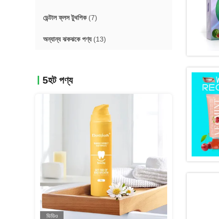
ডেন্টাল ফ্লস টুথপিক
(7)
অন্যান্য ঝকঝকে পণ্য
(13)
5হট পণ্য
ভিডিও
ভিডিও