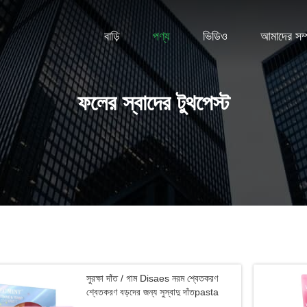
বাড়ি
পণ্য
ভিডিও
আমাদের সম্প
ফলের স্বাদের টুথপেস্ট
সুরক্ষা দাঁত / গাম Disaes নরম শ্বেতকরণ
শ্বেতকরণ বড়দের জন্য সুস্বাদু দাঁতpasta