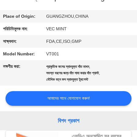
ভ্রমণ
Place of Origin:
GUANGZHOU,CHINA
পরিচিতিমুলক নাম:
VEC MINT
মান
সাক্ষ্যদান:
FDA,CE,ISO,GMP
নিয়ন্ত্রণ
Model Number:
VT001
লক্ষণীয় করা:
,
প্রাকৃতিক ফলের স্বাদযুক্ত দাঁত মাখন
যোগাযোগ
,
সমস্ত বয়সের জন্য দাঁত সাদা করার দাঁত প্যাস্ট
মৌখিক যত্ন ফল স্বাদযুক্ত টুথপেস্ট
করুন
আমাদের সাথে যোগাযোগ করুন!
উদ্ধৃতির
জন্য
বিশদ প্রকাশ
আবেদন
এফডিএ অনুমোদিত সব বয়সের