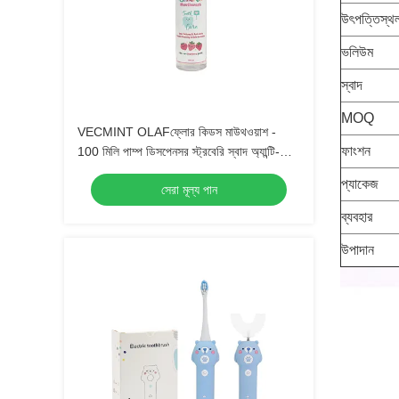
উৎপত্তিস্থ
ভলিউম
স্বাদ
MOQ
VECMINT OLAFফ্লোর কিডস মাউথওয়াশ -
ফাংশন
100 মিলি পাম্প ডিসপেনসর স্ট্রবেরি স্বাদ অ্যান্টি-
ক্যাভিটি চিনি ডিফেন্স গলতে নিরাপদ মৌখিক যত্ন(
প্যাকেজ
সেরা মূল্য পান
ব্যবহার
উপাদান