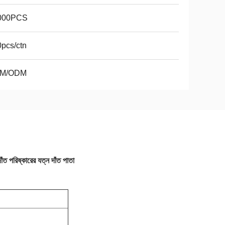
000PCS
pcs/ctn
M/ODM
াঁত পরিষ্কারের যত্ন দাঁত পাতা