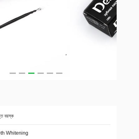
প্ত বয়স্ক
th Whitening