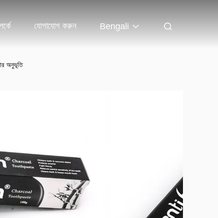
র্কে
যোগাযোগ করুন
Bengali
কার অনুভূতি