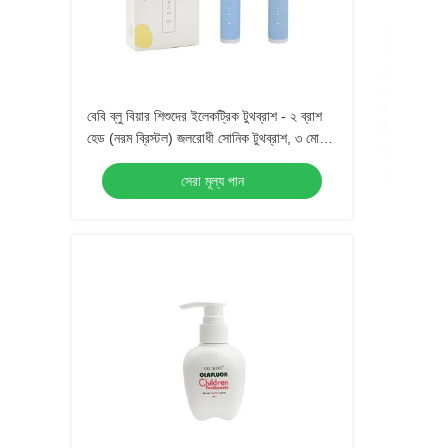
বেবি ব্লু বিয়ার শিশুদের ইলেকট্রিক টুথব্রাশ - ২ ব্রাশ
হেড (নরম ব্রিস্টল) জলরোধী সোনিক টুথব্রাশ, ৩ মোড
সহ, ৩-১৫ বছর বয়সী শিশুদের জন্য ওরাল কেয়ার কিট
সেরা মূল্য পান