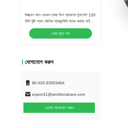
উজ্জ্বল আপ মেনথল তাজা ডিপ অ্যাকশন টুথপেস্ট 120
মিলি মিন্ট স্বাদ মৌখিক স্বাস্থ্যবিধি বাল্ক অর্ডার পাইকারি
দাঁতের যত্ন পণ্য
সেরা মূল্য পান
যোগাযোগ করুন
86-020-83503464
export11@worldoralcare.com
এখনই যোগাযোগ করুন