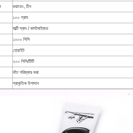
ল
গুয়াংডং, চীন
১০০ গ্রাম
মাল্টি স্বাদ / কাস্টমাইজড
১০০০ পিসি
হোয়াইট
২০০ পিসি/টিটি
দাঁত পরিষ্কার করা
প্রাকৃতিক উপাদান