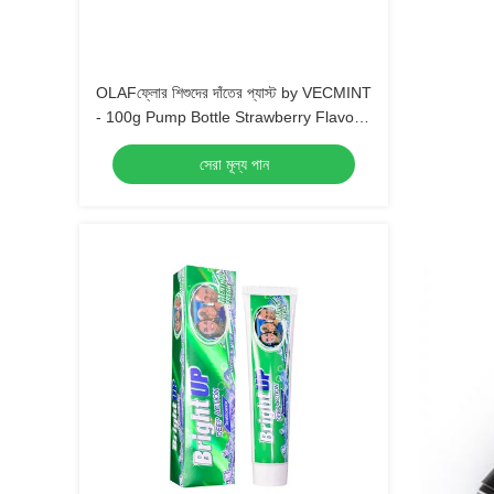
OLAFফ্লোর শিশুদের দাঁতের প্যাস্ট by VECMINT
- 100g Pump Bottle Strawberry Flavor
নিরাপদ মৌখিক যত্ন দাঁতের প্যাস্ট for Kids
সেরা মূল্য পান