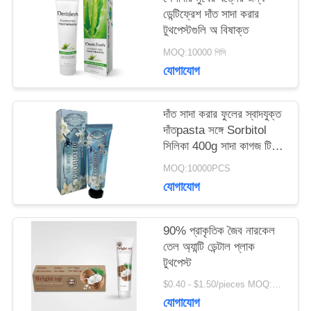
ডেন্টিফ্রেশ দাঁত সাদা করার
টুথপেস্টগুলি অ বিষাক্ত
সাইটম্যাপ
MOQ:10000 পিসি
যোগাযোগ
গোপনীয়তা
নীতি
দাঁত সাদা করার ফুলের স্বাদযুক্ত
দাঁতpasta সঙ্গে Sorbitol
সিলিকা 400g সাদা কাগজ টিউব
বক্স কার্টন
MOQ:10000PCS
যোগাযোগ
90% প্রাকৃতিক জৈব নারকেল
তেল অ্যান্টি ডেন্টাল প্লাক
টুথপেস্ট
$0.40 - $1.50/pieces MOQ:240 টুকরা
যোগাযোগ