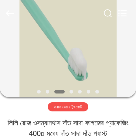
2026
WORLD
ORAL
CARE
CENTER.
All
বাড়ি
Rights
Reserved.
পণ্য
ভিডিও
আমাদের
ওরাল কেয়ার টুথপেস্ট
সম্পর্কে
লিলি রোজ ওসম্যানথাস দাঁত সাদা কাগজের প্যাকেজিং
400g মধ্যে দাঁত সাদা দাঁত প্যাস্ট
কারখানা