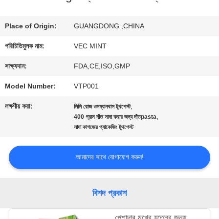
ভ্রমণ
Place of Origin:
GUANGDONG ,CHINA
পরিচিতিমুলক নাম:
VEC MINT
মান
সাক্ষ্যদান:
FDA,CE,ISO,GMP
নিয়ন্ত্রণ
Model Number:
VTP001
লক্ষণীয় করা:
,
লিলি রোজ ওসম্যানথাস টুথপেস্ট
যোগাযোগ
,
400 গ্রাম দাঁত সাদা করার জন্য দাঁতpasta
সাদা কাগজের প্যাকেজিং টুথপেস্ট
করুন
আমাদের সাথে যোগাযোগ করুন!
উদ্ধৃতির
জন্য
বিশদ প্রকাশ
আবেদন
পেশাদার মুখের যত্নের জন্য