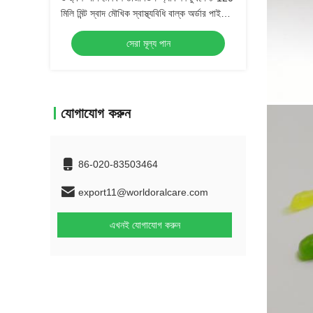
মিলি মিন্ট স্বাদ মৌখিক স্বাস্থ্যবিধি বাল্ক অর্ডার পাইকারি
দাঁতের যত্ন পণ্য
সেরা মূল্য পান
যোগাযোগ করুন
86-020-83503464
export11@worldoralcare.com
এখনই যোগাযোগ করুন