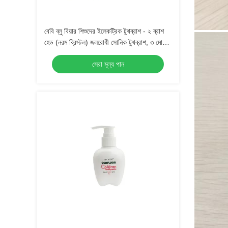
বেবি ব্লু বিয়ার শিশুদের ইলেকট্রিক টুথব্রাশ - ২ ব্রাশ
হেড (নরম ব্রিস্টল) জলরোধী সোনিক টুথব্রাশ, ৩ মোড
সহ, ৩-১৫ বছর বয়সী শিশুদের জন্য ওরাল কেয়ার কিট
সেরা মূল্য পান