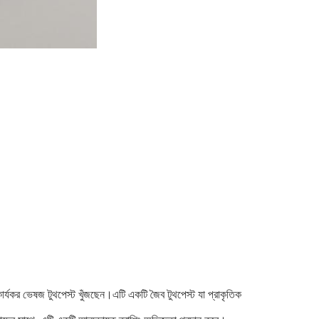
ি কার্যকর ভেষজ টুথপেস্ট খুঁজছেন।এটি একটি জৈব টুথপেস্ট যা প্রাকৃতিক