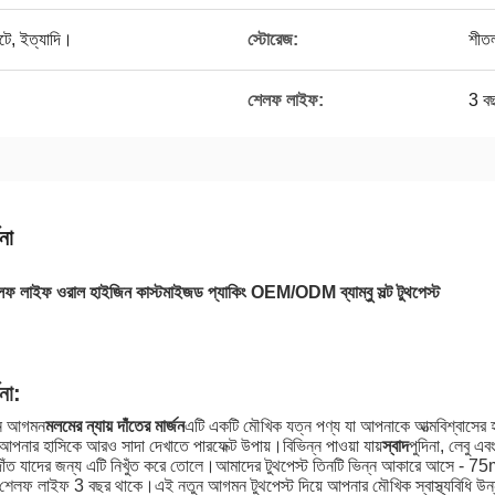
আটে, ইত্যাদি।
স্টোরেজ:
শীতল
শেলফ লাইফ:
3 ব
না
ফ লাইফ ওরাল হাইজিন কাস্টমাইজড প্যাকিং OEM/ODM ব্যাম্বু সল্ট টুথপেস্ট
ণনা:
ুন আগমন
মলমের ন্যায় দাঁতের মার্জন
এটি একটি মৌখিক যত্ন পণ্য যা আপনাকে আত্মবিশ্বাসের
আপনার হাসিকে আরও সাদা দেখাতে পারফেক্ট উপায়।বিভিন্ন পাওয়া যায়
স্বাদ
পুদিনা, লেবু এ
াঁত যাদের জন্য এটি নিখুঁত করে তোলে।আমাদের টুথপেস্ট তিনটি ভিন্ন আকারে আসে - 75ml
শেলফ লাইফ 3 বছর থাকে।এই নতুন আগমন টুথপেস্ট দিয়ে আপনার মৌখিক স্বাস্থ্যবিধি উন