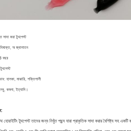
ঁত সাদা করা টুথপেস্ট
বিষাক্ত, অ জ্বালাতন
3 বছর
 টুথপেস্ট
ভাব: হালকা, মাঝারি, শক্তিশালী
 লেবু, কমলা, ইত্যাদি।
ন:
থ হোয়াইটিং টুথপেস্ট তাদের জন্য নিখুঁত পছন্দ যারা প্রাকৃতিক সাদা করার বৈশিষ্ট্য সহ একট