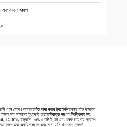
 এবং শুকনো জায়গা
ছর
 হাসি এনে দেবে।আমাদের
দাঁত সাদা করার টুথপেস্ট
আপনার দাঁত উজ্জ্বল
বং কমলা সহ আমাদের টুথপেস্ট রয়েছে
বিষাক্ত নয়
এবং
বিরক্তিকর নয়
,
, 150ml, ইত্যাদি - এবং একটি ঠাণ্ডা এবং শুষ্ক জায়গায় সংরক্ষণ
্নত করুন এবং একটি উজ্জ্বল এবং সাদা হাসি উপভোগ করুন!