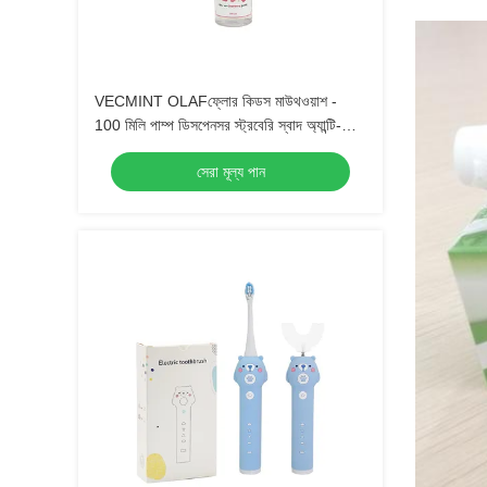
VECMINT OLAFফ্লোর কিডস মাউথওয়াশ -
100 মিলি পাম্প ডিসপেনসর স্ট্রবেরি স্বাদ অ্যান্টি-
ক্যাভিটি চিনি ডিফেন্স গলতে নিরাপদ মৌখিক যত্ন(
সেরা মূল্য পান