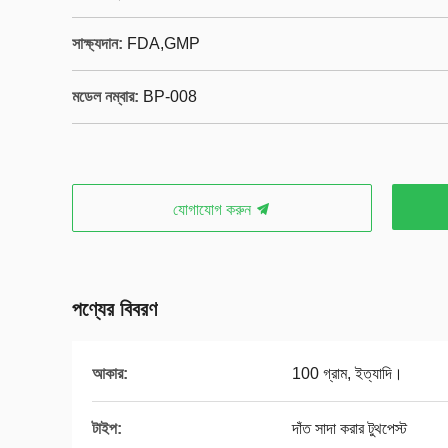
সাক্ষ্যদান:
FDA,GMP
মডেল নম্বার:
BP-008
যোগাযোগ করুন
পণ্যের বিবরণ
আকার:
100 গ্রাম, ইত্যাদি।
টাইপ:
দাঁত সাদা করার টুথপেস্ট