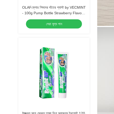
OLAFফ্লোর শিশুদের দাঁতের প্যাস্ট by VECMINT
- 100g Pump Bottle Strawberry Flavor
নিরাপদ মৌখিক যত্ন দাঁতের প্যাস্ট for Kids
সেরা মূল্য পান
উজ্জ্বল আপ মেনথল তাজা ডিপ অ্যাকশন টুথপেস্ট 120