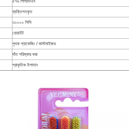
৫৭৬ পিসি/টিএন
ব্যক্তিগতকৃত
৩০০০০ পিসি
হোয়াইট
পৃথক প্যাকেজিং / কাস্টমাইজড
দাঁত পরিষ্কার করা
প্রাকৃতিক উপাদান