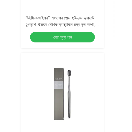
ভিইসিএমআইএনটি শ্যাম্পেন গোল্ড হাই-এন্ড অ্যাডাল্ট
টুথব্রাশ: উচ্চতর মৌখিক স্বাস্থ্যবিধি জন্য সূক্ষ্ম নকশা,
প্রতিদিনের ব্যবহারের জন্য নিখুঁত
সেরা মূল্য পান