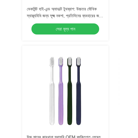
ভেকমিন্ট হাই-এন্ড অ্যাডাল্ট টুথব্রাশ: উচ্চতর মৌখিক
স্বাস্থ্যবিধি জন্য সূক্ষ্ম নকশা, প্রতিদিনের ব্যবহারের জন্য
নিখুঁত
সেরা মূল্য পান
উচ্চ মানের কারখানা সরাসরি OEM ব্যক্তিগত লেবেল