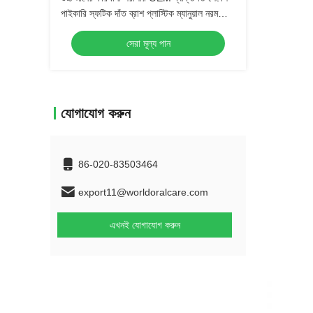
পাইকারি স্ফটিক দাঁত ব্রাশ প্লাস্টিক ম্যানুয়াল নরম
bristle প্রাপ্তবয়স্ক দাঁত ব্রাশ
সেরা মূল্য পান
যোগাযোগ করুন
86-020-83503464
export11@worldoralcare.com
এখনই যোগাযোগ করুন