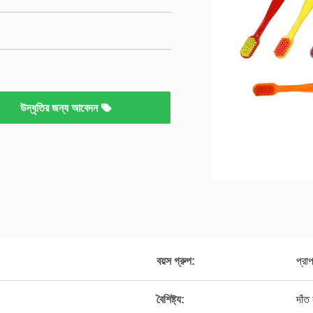
উদ্ধৃতির জন্য আবেদন
বয়স গ্রুপ:
প্রা
বৈশিষ্ট্য:
দাঁ