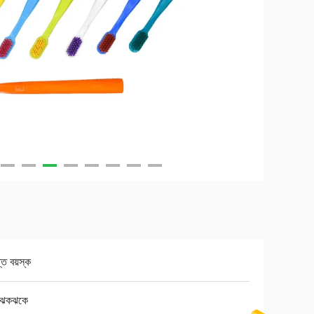
প্ত বয়স্ক
ত ঝকঝকে