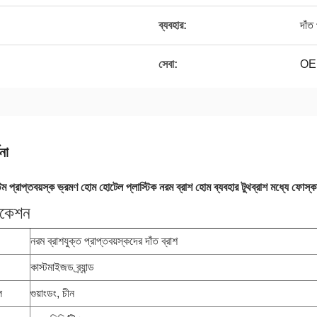
ব্যবহার:
দাঁত
সেবা:
OE
না
টম প্রাপ্তবয়স্ক ভ্রমণ হোম হোটেল প্লাস্টিক নরম ব্রাশ হোম ব্যবহার টুথব্রাশ মধ্যে ফোস্কা
িকেশন
নরম ব্রাশযুক্ত প্রাপ্তবয়স্কদের দাঁত ব্রাশ
কাস্টমাইজড ব্র্যান্ড
ল
গুয়াংডং, চীন