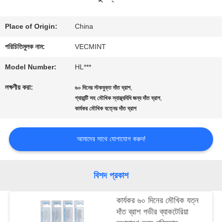
ভ্রমণ
Place of Origin:
China
পরিচিতিমুলক নাম:
VECMINT
মান
Model Number:
HL***
নিয়ন্ত্রণ
লক্ষণীয় করা:
,
৬০ দিনের স্টকযুক্ত দাঁত ব্রাশ
,
গ্যারান্টি সহ মৌখিক স্বাস্থ্যবিধি জন্য দাঁত ব্রাশ
কার্যকর মৌখিক যত্নের দাঁত ব্রাশ
যোগাযোগ
করুন
আমাদের সাথে যোগাযোগ করুন!
উদ্ধৃতির
বিশদ প্রকাশ
জন্য
কার্যকর ৬০ দিনের মৌখিক যত্ন
আবেদন
দাঁত ব্রাশ গভীর ব্যাকটেরিয়া