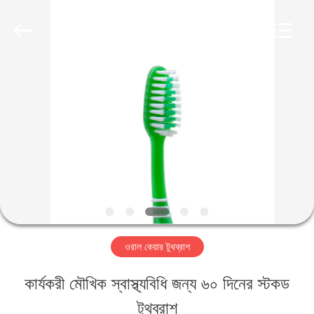
2026
WORLD
ORAL
CARE
CENTER.
All
বাড়ি
Rights
Reserved.
পণ্য
ভিডিও
আমাদের
ওরাল কেয়ার টুথব্রাশ
সম্পর্কে
কার্যকরী মৌখিক স্বাস্থ্যবিধি জন্য ৬০ দিনের স্টকড
টুথব্রাশ
কারখানা