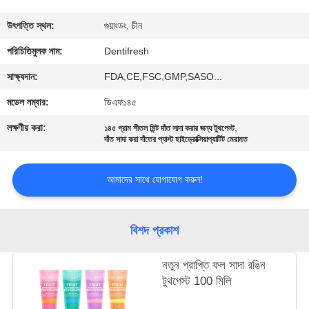
মান
উৎপত্তি স্থল:
গুয়াংডং, চীন
নিয়ন্ত্রণ
পরিচিতিমুলক নাম:
Dentifresh
সাক্ষ্যদান:
FDA,CE,FSC,GMP,SASO...
যোগাযোগ
মডেল নম্বার:
ডিএফ১৪৫
করুন
লক্ষণীয় করা:
,
১৪৫ গ্রাম শীতল মিন্ট দাঁত সাদা করার জন্য টুথপেস্ট
দাঁত সাদা করা দাঁতের প্যাস্ট হাইড্রোক্সিয়াপ্যাটিট মেরামত
উদ্ধৃতির
আমাদের সাথে যোগাযোগ করুন!
জন্য
আবেদন
বিশদ প্রকাশ
সাইটম্যাপ
নতুন প্রাপ্তি ফল সাদা রঙিন
টুথপেস্ট 100 মিলি
গোপনীয়তা