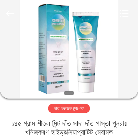
WORLD
ORAL
CARE
CENTER.
All
Rights
Reserved.
বাড়ি
পণ্য
ভিডিও
আমাদের
সম্পর্কে
দাঁত ঝকঝকে টুথপেস্ট
কারখানা
১৪৫ গ্রাম শীতল মিন্ট দাঁত সাদা দাঁত পাস্তা পুনরায়
ভ্রমণ
খনিজকরণ হাইড্রক্সিয়াপ্যাটিট মেরামত