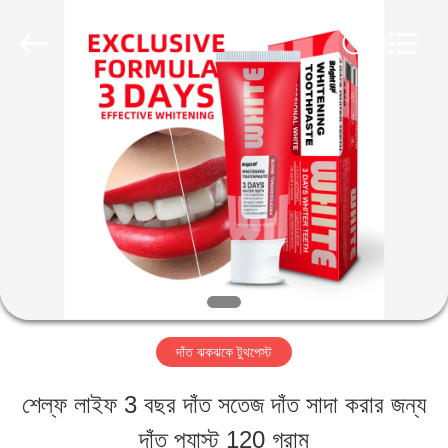
2026
WORLD
ORAL
CARE
CENTER.
All
বাড়ি
Rights
Reserved.
পণ্য
ভিডিও
আমাদের
দাঁত ঝকঝকে টুথপেস্ট
সম্পর্কে
শেল্ফ লাইফ 3 বছর দাঁত সতেজ দাঁত সাদা করার জন্য
দাঁত প্যাস্ট 120 গ্রাম
কারখানা