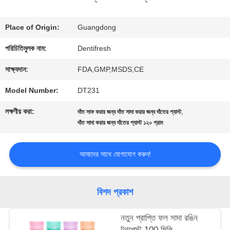
ভ্রমণ
Place of Origin:
Guangdong
পরিচিতিমুলক নাম:
Dentifresh
মান
সাক্ষ্যদান:
FDA,GMP,MSDS,CE
নিয়ন্ত্রণ
Model Number:
DT231
লক্ষণীয় করা:
,
দাঁত সাফ করার জন্য দাঁত সাদা করার জন্য দাঁতের প্যাস্ট
যোগাযোগ
দাঁত সাদা করার জন্য দাঁতের প্যাস্ট ১২০ গ্রাম
করুন
আমাদের সাথে যোগাযোগ করুন!
উদ্ধৃতির
বিশদ প্রকাশ
জন্য
আবেদন
নতুন প্রাপ্তি ফল সাদা রঙিন
টুথপেস্ট 100 মিলি