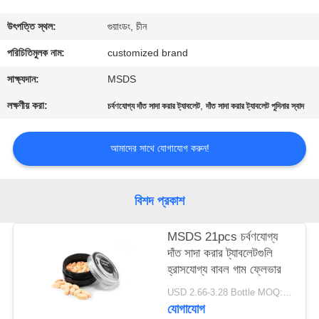
মান
উৎপত্তি স্থল:
গুয়াংডং, চীন
নিয়ন্ত্রণ
পরিচিতিমুলক নাম:
customized brand
সাক্ষ্যদান:
MSDS
যোগাযোগ
লক্ষণীয় করা:
,
চর্বণযোগ্য দাঁত সাদা করার ট্যাবলেট
দাঁত সাদা করার ট্যাবলেট পুদিনার স্বাদ
করুন
আমাদের সাথে যোগাযোগ করুন!
উদ্ধৃতির
জন্য
বিশদ প্রকাশ
আবেদন
MSDS 21pcs চর্বণযোগ্য
দাঁত সাদা করার ট্যাবলেটগুলি
সাইটম্যাপ
হ্রাসযোগ্য বাবল গাম ফ্লেভার
USD 2.66-3.28 Bottle MOQ:150 বোতল
গোপনীয়তা
যোগাযোগ