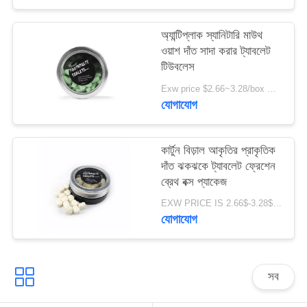
নীতি
অ্যান্টিপ্লাক স্যানিটারি মাউথ
ওয়াশ দাঁত সাদা করার ট্যাবলেট
টিউবলেস
Exw price $2.66~3.28/box MOQ:5000 বক্স
যোগাযোগ
কার্টুন বিড়াল আকৃতির প্রাকৃতিক
দাঁত ঝকঝকে ট্যাবলেট ফ্রেশেন
ব্রেথ বক্স প্যাকেজ
EXW PRICE IS 2.66$-3.28$/BOTTLE MOQ:60pcs *100 বক্স
যোগাযোগ
সব