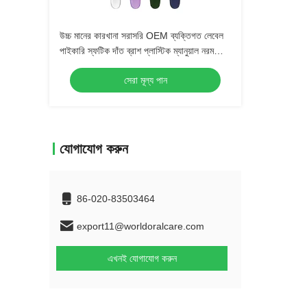
উচ্চ মানের কারখানা সরাসরি OEM ব্যক্তিগত লেবেল
পাইকারি স্ফটিক দাঁত ব্রাশ প্লাস্টিক ম্যানুয়াল নরম
bristle প্রাপ্তবয়স্ক দাঁত ব্রাশ
সেরা মূল্য পান
যোগাযোগ করুন
86-020-83503464
export11@worldoralcare.com
এখনই যোগাযোগ করুন