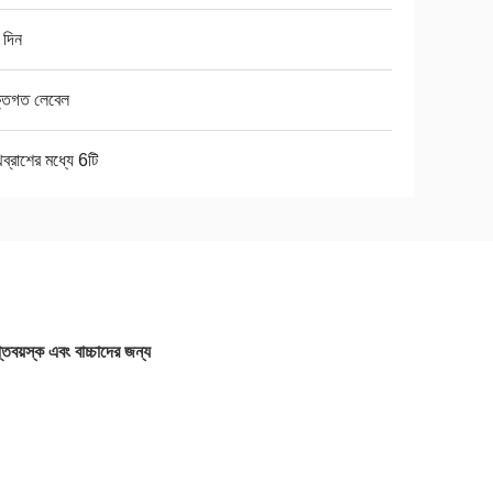
 দিন
্তিগত লেবেল
থব্রাশের মধ্যে 6টি
প্তবয়স্ক এবং বাচ্চাদের জন্য