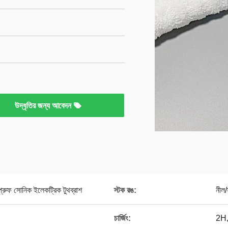
উদ্ধৃতির জন্য আবেদন
ারপ্রুফ সোনিক ইলেকট্রিক টুথব্রাশ
স্টক রঙ:
নীল/
চার্জিং:
2H,