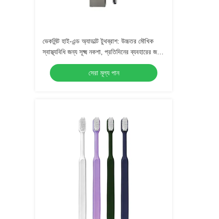
ভেকমিন্ট হাই-এন্ড অ্যাডাল্ট টুথব্রাশ: উচ্চতর মৌখিক
স্বাস্থ্যবিধি জন্য সূক্ষ্ম নকশা, প্রতিদিনের ব্যবহারের জন্য
নিখুঁত
সেরা মূল্য পান