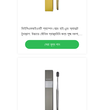
ভিইসিএমআইএনটি শ্যাম্পেন গোল্ড হাই-এন্ড অ্যাডাল্ট
টুথব্রাশ: উচ্চতর মৌখিক স্বাস্থ্যবিধি জন্য সূক্ষ্ম নকশা,
প্রতিদিনের ব্যবহারের জন্য নিখুঁত
সেরা মূল্য পান