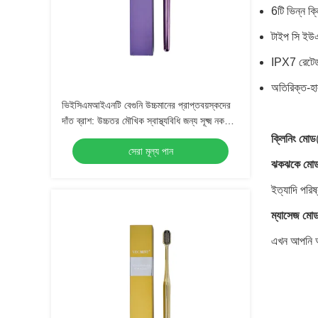
6টি ভিন্ন ক
টাইপ সি ইউএ
IPX7 রেটেড 
অতিরিক্ত-হা
ভিইসিএমআইএনটি বেগুনি উচ্চমানের প্রাপ্তবয়স্কদের
দাঁত ব্রাশ: উচ্চতর মৌখিক স্বাস্থ্যবিধি জন্য সূক্ষ্ম নকশা,
প্রতিদিনের ব্যবহারের জন্য নিখুঁত
ক্লিনিং মোড
সেরা মূল্য পান
ঝকঝকে মো
ইত্যাদি পরি
ম্যাসেজ মো
এখন আপনি আপ