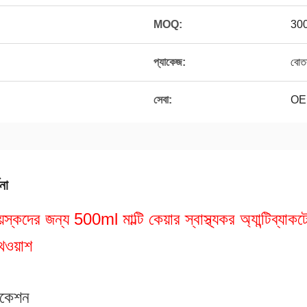
MOQ:
300
প্যাকেজ:
বোত
সেবা:
OE
না
য়স্কদের জন্য 500ml মাল্টি কেয়ার স্বাস্থ্যকর অ্যান্টিব্যাকট
উথওয়াশ
িকেশন