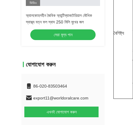
ভিডিও
অ্যালকোহলহীন জৈবিক অ্যান্টিব্যাকটেরিয়াল মৌখিক
স্বাস্থ্য যত্ন ফল স্বাদ 250 মিলি মুখের জল
বৈশিষ্ট্য
সেরা মূল্য পান
যোগাযোগ করুন
86-020-83503464
export11@worldoralcare.com
এখনই যোগাযোগ করুন