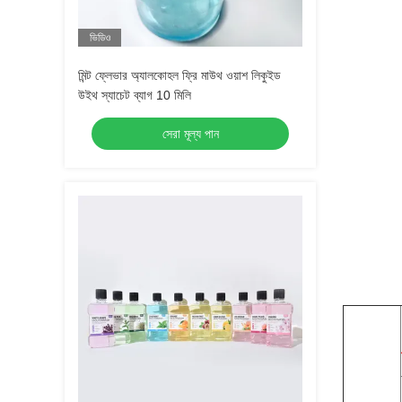
ভিডিও
মিন্ট ফ্লেভার অ্যালকোহল ফ্রি মাউথ ওয়াশ লিকুইড
উইথ স্যাচেট ব্যাগ 10 মিলি
সেরা মূল্য পান