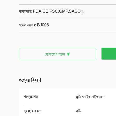
সাক্ষ্যদান:
FDA,CE,FSC,GMP,SASO...
মডেল নম্বার:
BJ006
যোগাযোগ করুন
পণ্যের বিবরণ
পণ্যের নাম:
এন্টিসেপটিক মাউথওয়াশ
ব্যবহার করুন:
বাড়ি