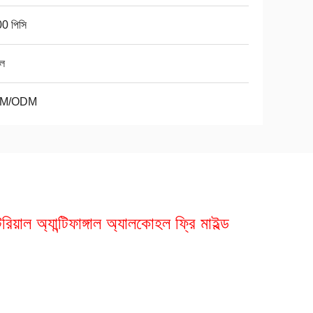
0 পিসি
ল
M/ODM
েরিয়াল অ্যান্টিফাঙ্গাল অ্যালকোহল ফ্রি মাইল্ড