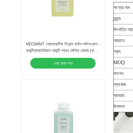
পণ্যের নাম
ব্র্যান্ড
উৎপত্তি স্
আয়তন
VECMINT প্রোবায়োটিক ডিফেন্স হার্বাল মাউথওয়াশ -
অ্যান্টিব্যাকটেরিয়াল অ্যান্টি-গহ্বর মৌখিক ধোয়ার (বালান্স
স্বাদ
ব্যাকটেরিয়াল ফ্লোরা এবং তাজা শ্বাস) 500 মিলি
MOQ
সেরা মূল্য পান
বাল্ক পাইকারি
ফাংশন
প্যাকেজ
ব্যবহার
উপাদান