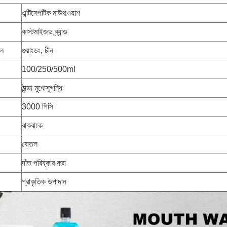
এন্টিসেপটিক মাউথওয়াশ
কাস্টমাইজড ব্র্যান্ড
থল
গুয়াংডং, চীন
100/250/500ml
ঠান্ডা মুখোসুগন্ধি
3000 পিসি
ঝকঝকে
বোতল
দাঁত পরিষ্কার করা
প্রাকৃতিক উপাদান