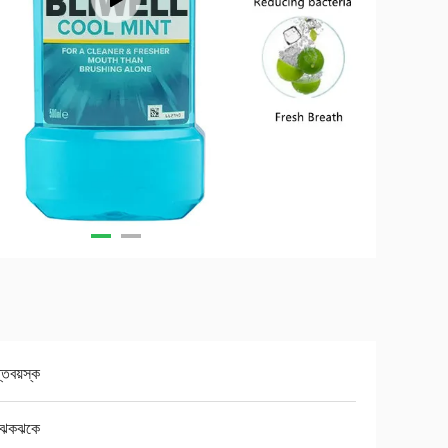
প্তবয়স্ক
ত ঝকঝকে