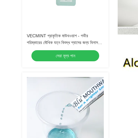
VECMINT প্রাকৃতিক মাউথওয়াশ - গভীর
পরিষ্কারের মৌখিক যত্ন বিশুদ্ধ শ্বাসের জন্য বিলাসবহুল
উদ্ভিদ প্রসাধনী তেল দিয়ে ধুয়ে ফেলুন 500 মিলি
সেরা মূল্য পান