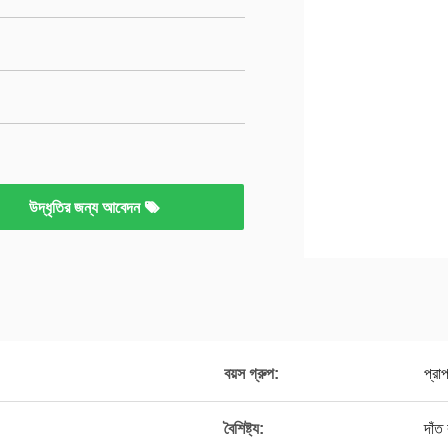
উদ্ধৃতির জন্য আবেদন
বয়স গ্রুপ:
প্রা
বৈশিষ্ট্য:
দাঁ