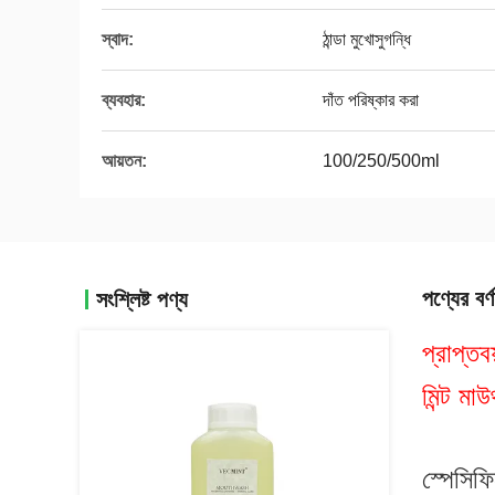
স্বাদ:
ঠান্ডা মুখোসুগন্ধি
ব্যবহার:
দাঁত পরিষ্কার করা
আয়তন:
100/250/500ml
পণ্যের বর্ণ
সংশ্লিষ্ট পণ্য
প্রাপ্তব
মিন্ট মা
স্পেসিফ