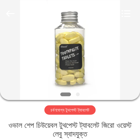
WORLD
ORAL
CARE
CENTER.
All
Rights
Reserved.
বাড়ি
পণ্য
ভিডিও
আমাদের
সম্পর্কে
চর্বণযোগ্য টুথপেস্ট ট্যাবলেট
কারখানা
ওভাল শেপ চিউয়েবল টুথপেস্ট ট্যাবলেট জিরো ওয়েস্ট
ভ্রমণ
লেবু স্বাদযুক্ত