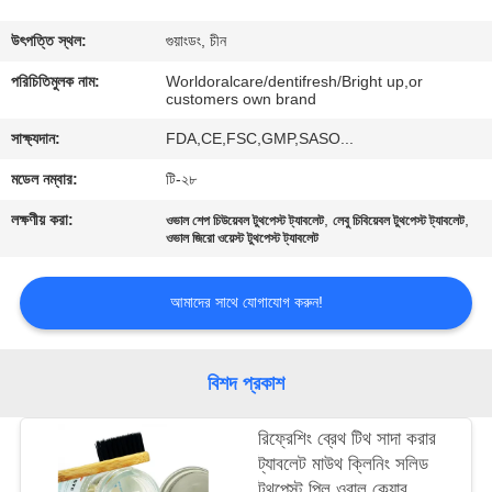
মান
উৎপত্তি স্থল:
গুয়াংডং, চীন
নিয়ন্ত্রণ
পরিচিতিমুলক নাম:
Worldoralcare/dentifresh/Bright up,or
customers own brand
সাক্ষ্যদান:
FDA,CE,FSC,GMP,SASO...
যোগাযোগ
মডেল নম্বার:
টি-২৮
করুন
লক্ষণীয় করা:
,
,
ওভাল শেপ চিউয়েবল টুথপেস্ট ট্যাবলেট
লেবু চিবিয়েবল টুথপেস্ট ট্যাবলেট
ওভাল জিরো ওয়েস্ট টুথপেস্ট ট্যাবলেট
উদ্ধৃতির
জন্য
আমাদের সাথে যোগাযোগ করুন!
আবেদন
বিশদ প্রকাশ
সাইটম্যাপ
রিফ্রেশিং ব্রেথ টিথ সাদা করার
ট্যাবলেট মাউথ ক্লিনিং সলিড
গোপনীয়তা
টুথপেস্ট পিল ওরাল কেয়ার