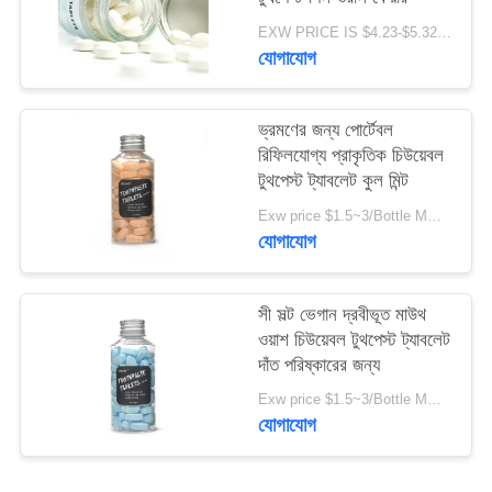
নীতি
EXW PRICE IS $4.23-$5.32/BOTTLE MOQ:100000pcs
যোগাযোগ
ভ্রমণের জন্য পোর্টেবল
রিফিলযোগ্য প্রাকৃতিক চিউয়েবল
টুথপেস্ট ট্যাবলেট কুল মিন্ট
Exw price $1.5~3/Bottle MOQ:5000 বোতল
যোগাযোগ
সী সল্ট ভেগান দ্রবীভূত মাউথ
ওয়াশ চিউয়েবল টুথপেস্ট ট্যাবলেট
দাঁত পরিষ্কারের জন্য
Exw price $1.5~3/Bottle MOQ:5000 বোতল
যোগাযোগ