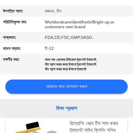
মান
উৎপত্তি স্থল:
গুয়াংডং, চীন
নিয়ন্ত্রণ
পরিচিতিমুলক নাম:
Worldoralcare/dentifresh/Bright up,or
customers own brand
সাক্ষ্যদান:
FDA,CE,FSC,GMP,SASO...
যোগাযোগ
মডেল নম্বার:
টি-12
করুন
লক্ষণীয় করা:
,
বাবল গাম ফ্লেভার চিউয়েবল টুথপেস্ট ট্যাবলেট
,
দাঁত ব্রাশ করার জন্য চিবানো টুথপেস্ট ট্যাবলেট
উদ্ধৃতির
দাঁত ব্রাশ করার জন্য চিবানো ট্যাবলেট
জন্য
আমাদের সাথে যোগাযোগ করুন!
আবেদন
বিশদ প্রকাশ
সাইটম্যাপ
রিফ্রেশিং ব্রেথ টিথ সাদা করার
গোপনীয়তা
ট্যাবলেট মাউথ ক্লিনিং সলিড