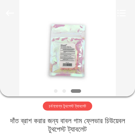
WORLD
ORAL
CARE
CENTER.
All
Rights
Reserved.
বাড়ি
পণ্য
ভিডিও
আমাদের
সম্পর্কে
চর্বণযোগ্য টুথপেস্ট ট্যাবলেট
কারখানা
দাঁত ব্রাশ করার জন্য বাবল গাম ফ্লেভার চিউয়েবল
ভ্রমণ
টুথপেস্ট ট্যাবলেট