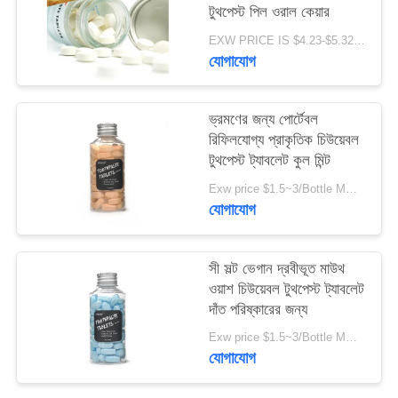
টুথপেস্ট পিল ওরাল কেয়ার
নীতি
EXW PRICE IS $4.23-$5.32/BOTTLE MOQ:100000pcs
যোগাযোগ
ভ্রমণের জন্য পোর্টেবল
রিফিলযোগ্য প্রাকৃতিক চিউয়েবল
টুথপেস্ট ট্যাবলেট কুল মিন্ট
Exw price $1.5~3/Bottle MOQ:5000 বোতল
যোগাযোগ
সী সল্ট ভেগান দ্রবীভূত মাউথ
ওয়াশ চিউয়েবল টুথপেস্ট ট্যাবলেট
দাঁত পরিষ্কারের জন্য
Exw price $1.5~3/Bottle MOQ:5000 বোতল
যোগাযোগ