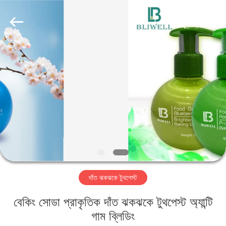
WORLD
ORAL
CARE
CENTER.
All
Rights
Reserved.
বাড়ি
পণ্য
ভিডিও
আমাদের
সম্পর্কে
দাঁত ঝকঝকে টুথপেস্ট
কারখানা
বেকিং সোডা প্রাকৃতিক দাঁত ঝকঝকে টুথপেস্ট অ্যান্টি
ভ্রমণ
গাম ব্লিডিং