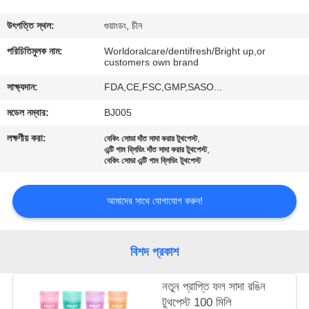
মান
উৎপত্তি স্থল:
গুয়াংডং, চীন
নিয়ন্ত্রণ
পরিচিতিমুলক নাম:
Worldoralcare/dentifresh/Bright up,or
customers own brand
সাক্ষ্যদান:
FDA,CE,FSC,GMP,SASO...
যোগাযোগ
মডেল নম্বার:
BJ005
করুন
লক্ষণীয় করা:
,
বেকিং সোডা দাঁত সাদা করার টুথপেস্ট
,
এন্টি গাম ব্লিডিং দাঁত সাদা করার টুথপেস্ট
উদ্ধৃতির
বেকিং সোডা এন্টি গাম ব্লিডিং টুথপেস্ট
জন্য
আমাদের সাথে যোগাযোগ করুন!
আবেদন
বিশদ প্রকাশ
সাইটম্যাপ
নতুন প্রাপ্তি ফল সাদা রঙিন
গোপনীয়তা
টুথপেস্ট 100 মিলি